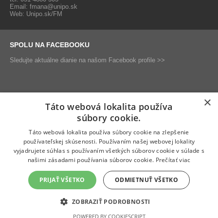
Email:
fmana@unipo.sk
Web:
Unipo.sk/FM
SPOLU NA FACEBOOKU
Sledujte aktuálne dianie na našom Facebook profile >>
×
Táto webová lokalita používa
Sledujte nás
súbory cookie.
Táto webová lokalita používa súbory cookie na zlepšenie
používateľskej skúsenosti. Používaním našej webovej lokality
vyjadrujete súhlas s používaním všetkých súborov cookie v súlade s
našimi zásadami používania súborov cookie.
Prečítať viac
PRIJAŤ VŠETKO
ODMIETNUŤ VŠETKO
ZOBRAZIŤ PODROBNOSTI
© 2026 Fakulta manažmentu, ekonomiky a obchodu Prešovskej
POWERED BY COOKIESCRIPT