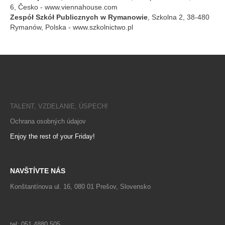
6, Česko - www.viennahouse.com
Zespół Szkół Publicznych w Rymanowie
, Szkolna 2, 38-480
Rymanów, Polska - www.szkolnictwo.pl
Fakulta manažmentu, 
TALENT, VZDELANIE, ÚSPECH!
Ochrana osobných údajov
Enjoy the rest of your Friday!
NAVŠTÍVTE NÁS
Konštantínova ul. 16, 080 01 Prešov, Slovensko
tel: 051 4880 505