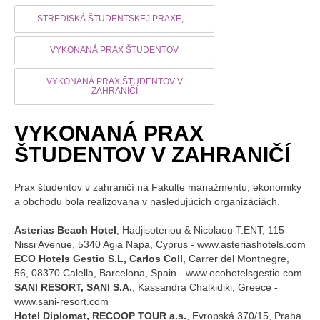
STREDISKÁ ŠTUDENTSKEJ PRAXE, ...
VYKONANÁ PRAX ŠTUDENTOV
VYKONANÁ PRAX ŠTUDENTOV V
ZAHRANIČÍ
VYKONANÁ PRAX
ŠTUDENTOV V ZAHRANIČÍ
Prax študentov v zahraničí na Fakulte manažmentu, ekonomiky
a obchodu bola realizovana v nasledujúcich organizáciách.
Asterias Beach Hotel
, Hadjisoteriou & Nicolaou T.ENT, 115
Nissi Avenue, 5340 Agia Napa, Cyprus - www.asteriashotels.com
ECO Hotels Gestio S.L, Carlos Coll
, Carrer del Montnegre,
56, 08370 Calella, Barcelona, Spain - www.ecohotelsgestio.com
SANI RESORT, SANI S.A.
, Kassandra Chalkidiki, Greece -
www.sani-resort.com
Hotel Diplomat, RECOOP TOUR a.s.
, Evropská 370/15, Praha