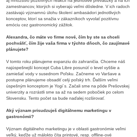
aj množstvo pozitívnych reakcií na jednotlivé prevádzky a na ich
zamestnancov, ktorých si vyberajú veľmi dôsledne. V ich radoch
zastávajú významnú úlohu školení ambasádori jednotlivých
konceptov, ktorí sa snažia v zákazníkoch vyvolať pozitívnu
emóciu cez gastronomický zážitok.
Alexandra, čo máte vo firme nové, čím by ste sa chceli
pochváliť, čím žije vaša firma v týchto dňoch, čo zaujímavé
plánujete?
V tomto roku plánujeme expanziu do zahraničia. Chceme náš
najúspešnejší koncept Cuba Libre posunúť o level vyššie a
zamiešať vody v susednom Poľsku. Začneme vo Varšave a
postupne plánujeme obsadiť celý poľský trh. Ďalším veľmi
úspešným konceptom je Yogi´s. Začali sme na pôde Prešovskej
univerzity a rozrástli sme sa až na sedem pobočiek po celom
Slovensku. Tento počet sa bude naďalej rozširovať.
Aký význam prisudzuješ digitálnemu marketingu v
gastronómii?
Význam digitálneho marketingu je v oblasti gastronómie veľmi
veľký, keďže už málokto číta printové, resp. offline-ové