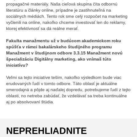
propagačné materiály. Naša cieľová skupina číta odbornú
literatúru a články online, prípadne je zastihnuteľná na
sociálnych médiách. Tento rok sme celý rozpočet na marketing
vyčlenili na online, nakoľko chceme investovať len do reklamy,
ktorej efektívnosť sa dá reálne merať.
Fakulta manažmentu už v budúcom akademickom roku
spúšťa v rámci bakalárskeho študijného programu
Manažment v študijnom odbore 3.3.15 Manažment novú
špecializáciu Digitálny marketing, ako vnímaš túto
iniciatívu?
Veľmi sa tejto iniciatíve teším, nakoľko výsledkom bude viac
erudovaných ľudí v tomto odbore. Táto oblasť je aktuálne
smerodajná a pôjde aj naďalej dopredu, potrebujeme ľudí z tejto
oblasti, no netreba zabúdať, že vzdelávať sa treba kontinuálne
aj po absolvovaní štúdia.
NEPREHLIADNITE