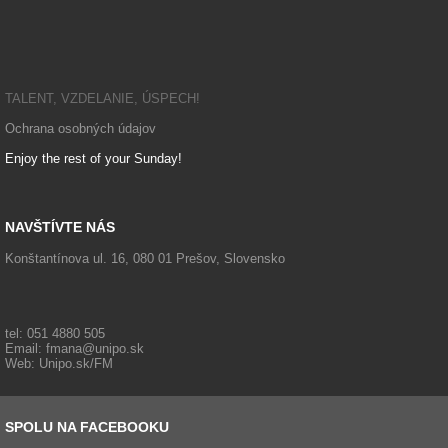
Fakulta manažmentu, ek
TALENT, VZDELANIE, ÚSPECH!
Ochrana osobných údajov
Enjoy the rest of your Sunday!
NAVŠTÍVTE NÁS
Konštantínova ul. 16, 080 01 Prešov, Slovensko
tel: 051 4880 505
Email:
fmana@unipo.sk
Web:
Unipo.sk/FM
SPOLU NA FACEBOOKU