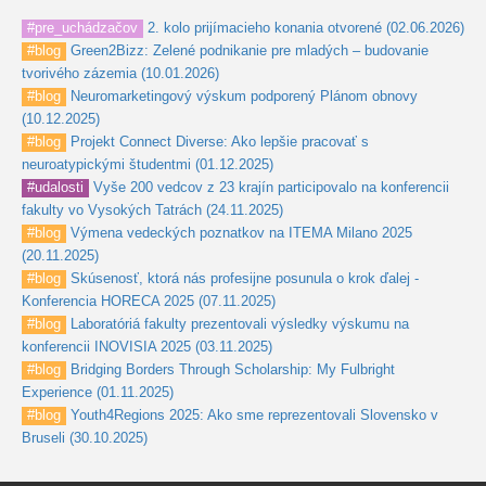
#pre_uchádzačov
2. kolo prijímacieho konania otvorené (02.06.2026)
#blog
Green2Bizz: Zelené podnikanie pre mladých – budovanie
tvorivého zázemia (10.01.2026)
#blog
Neuromarketingový výskum podporený Plánom obnovy
(10.12.2025)
#blog
Projekt Connect Diverse: Ako lepšie pracovať s
neuroatypickými študentmi (01.12.2025)
#udalosti
Vyše 200 vedcov z 23 krajín participovalo na konferencii
fakulty vo Vysokých Tatrách (24.11.2025)
#blog
Výmena vedeckých poznatkov na ITEMA Milano 2025
(20.11.2025)
#blog
Skúsenosť, ktorá nás profesijne posunula o krok ďalej -
Konferencia HORECA 2025 (07.11.2025)
#blog
Laboratóriá fakulty prezentovali výsledky výskumu na
konferencii INOVISIA 2025 (03.11.2025)
#blog
Bridging Borders Through Scholarship: My Fulbright
Experience (01.11.2025)
#blog
Youth4Regions 2025: Ako sme reprezentovali Slovensko v
Bruseli (30.10.2025)