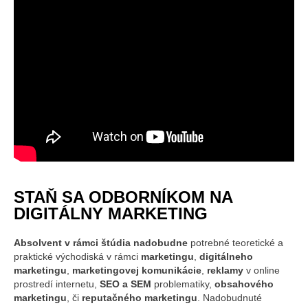
STAŇ SA ODBORNÍKOM NA
DIGITÁLNY MARKETING
Absolvent v rámci štúdia nadobudne
potrebné teoretické a
praktické východiská v rámci
marketingu
,
digitálneho
marketingu
,
marketingovej komunikácie
,
reklamy
v online
prostredí internetu,
SEO a SEM
problematiky,
obsahového
marketingu
, či
reputačného marketingu
. Nadobudnuté