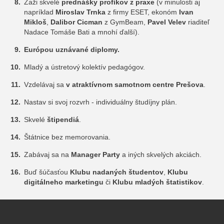
Zaži skvelé
prednášky profíkov z praxe
(v minulosti aj
napríklad
Miroslav Trnka
z firmy ESET, ekonóm
Ivan
Mikloš
,
Dalibor Cicman
z GymBeam,
Pavel Velev
riaditeľ
Nadace Tomáše Bati a mnohí ďalší).
Európou uznávané diplomy.
Mladý a ústretový kolektív pedagógov.
Vzdelávaj sa
v atraktívnom samotnom centre Prešova
.
Nastav si svoj rozvrh - individuálny študíjny plán.
Skvelé
štipendiá
.
Štátnice bez memorovania.
Zabávaj sa na
Manager Party
a iných skvelých akciách.
Buď šúčasťou
Klubu nadaných študentov
,
Klubu
digitálneho marketingu
či
Klubu mladých štatistikov
.
Fakulta manažmentu, 