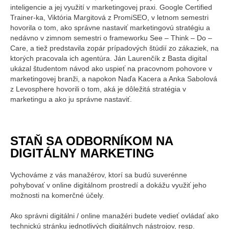
inteligencie a jej využití v marketingovej praxi. Google Certified
Trainer-ka, Viktória Margitová z PromiSEO, v letnom semestri
hovorila o tom, ako správne nastaviť marketingovú stratégiu a
nedávno v zimnom semestri o frameworku See – Think – Do –
Care, a tiež predstavila zopár prípadových štúdií zo zákaziek, na
ktorých pracovala ich agentúra. Ján Laurenčík z Basta digital
ukázal študentom návod ako uspieť na pracovnom pohovore v
marketingovej branži, a napokon Naďa Kacera a Anka Sabolová
z Levosphere hovorili o tom, aká je dôležitá stratégia v
marketingu a ako ju správne nastaviť.
STAŇ SA ODBORNÍKOM NA
DIGITÁLNY MARKETING
Vychováme z vás manažérov, ktorí sa budú suverénne
pohybovať v online digitálnom prostredí a dokážu využiť jeho
možnosti na komerčné účely.
Ako správni digitálni / online manažéri budete vedieť ovládať ako
technickú stránku jednotlivých digitálnych nástrojov, resp.