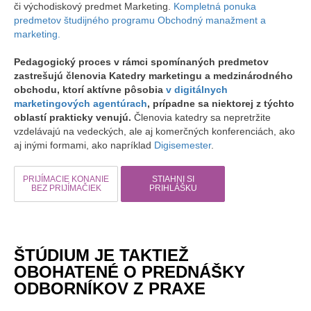
či východiskový predmet Marketing.
Kompletná ponuka
predmetov študijného programu Obchodný manažment a
marketing.
Pedagogický proces v rámci spomínaných predmetov
zastrešujú členovia Katedry marketingu a medzinárodného
obchodu, ktorí aktívne pôsobia
v digitálnych
marketingových agentúrach
, prípadne sa niektorej z týchto
oblastí prakticky venujú.
Členovia katedry sa nepretržite
vzdelávajú na vedeckých, ale aj komerčných konferenciách, ako
aj inými formami, ako napríklad
Digisemester
.
PRIJÍMACIE KONANIE
STIAHNI SI
BEZ PRIJÍMAČIEK
PRIHLÁŠKU
ŠTÚDIUM JE TAKTIEŽ
OBOHATENÉ O PREDNÁŠKY
ODBORNÍKOV Z PRAXE