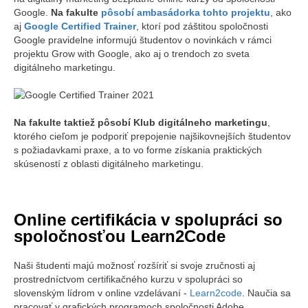
Google.
Na fakulte
pôsobí ambasádorka tohto projektu
, ako
aj
Google Certified Trainer
, ktorí pod záštitou spoločnosti
Google pravidelne informujú študentov o novinkách v rámci
projektu Grow with Google, ako aj o trendoch zo sveta
digitálneho marketingu.
Na fakulte taktiež pôsobí Klub digitálneho marketingu
,
ktorého cieľom je podporiť prepojenie najšikovnejších študentov
s požiadavkami praxe, a to vo forme získania praktických
skúseností z oblasti digitálneho marketingu.
Online certifikácia v spolupráci so
spoločnosťou Learn2Code
Naši študenti majú možnosť rozšíriť si svoje zručnosti aj
prostredníctvom certifikačného kurzu v spolupráci so
slovenským lídrom v online vzdelávaní -
Learn2code
. Naučia sa
pracovať v grafických programoch spoločnosti Adobe