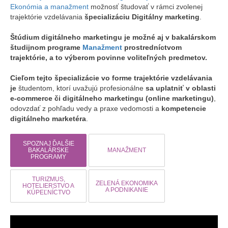
Ekonómia a manažment
možnosť študovať v rámci zvolenej
trajektórie vzdelávania
špecializáciu Digitálny marketing
.
Štúdium digitálneho marketingu je možné aj v bakalárskom
študijnom programe
Manažment
prostredníctvom
trajektórie, a to výberom povinne voliteľných predmetov.
Cieľom tejto špecializácie vo forme trajektórie vzdelávania
je
študentom, ktorí uvažujú profesionálne
sa uplatniť v oblasti
e-commerce či digitálneho marketingu (online marketingu)
,
odovzdať z pohľadu vedy a praxe vedomosti a
kompetencie
digitálneho marketéra
.
SPOZNAJ ĎALŠIE
BAKALÁRSKE
MANAŽMENT
PROGRAMY
TURIZMUS,
ZELENÁ EKONOMIKA
HOTELIERSTVO A
A PODNIKANIE
KÚPEĽNÍCTVO