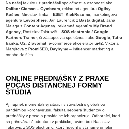
Na našej fakulte už prednášali spoločnosti a osobnosti ako
Dalibor Cicman – Gymbeam
, reklamná agentúra
Ogilvy
Košice
, Miroslav Trnka –
ESET
,
KickResume
, marketingová
agentúra
Levosphere
, Ján Laurenčík z
Basta digital
, Jana
Malaga z
Content Agency
, reklamná agentúra
My Brand
Agency
, Rastislav Talárovič –
SOS electronic / Google
Partners Trainer
, či zástupcovia spoločností ako
Google
,
Tatra
banka
,
O2
,
Zľavomat
, e-commerce akcelerátor
ui42
, Viktória
Margitová z
PromiSEO
,
Daybyme
– influencer marketing a
mnoho ďalších.
ONLINE PREDNÁŠKY Z PRAXE
POČAS DIŠTANČNEJ FORMY
ŠTÚDIA
Aj napriek momentálnej situácii v súvislosti s globálnou
pandémiou koronavírusu, fakulta neoberá študentov o
prednášky z praxe a pravidelne ich organizuje. Odborníci, ktorí
sa prihovárali študentom v praktickej rovine boli Rastislav
Talárovič z SOS electronic, ktorý hovoril o význame umelej