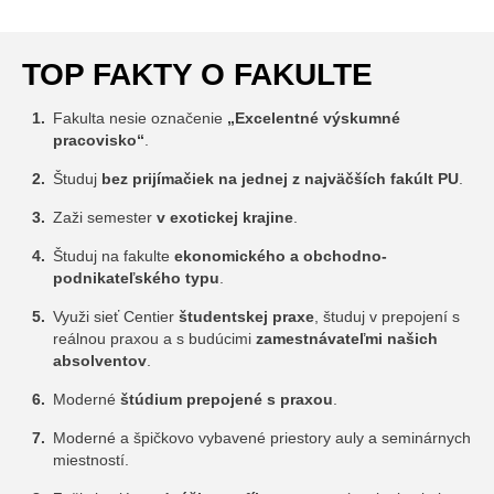
TOP FAKTY O FAKULTE
Fakulta nesie označenie
„Excelentné výskumné
pracovisko“
.
Študuj
bez prijímačiek na jednej z najväčších fakúlt PU
.
Zaži semester
v exotickej krajine
.
Študuj na fakulte
ekonomického a obchodno-
podnikateľského typu
.
Využi sieť Centier
študentskej praxe
, študuj v prepojení s
reálnou praxou a s budúcimi
zamestnávateľmi našich
absolventov
.
Moderné
štúdium prepojené s praxou
.
Moderné a špičkovo vybavené priestory auly a seminárnych
miestností.