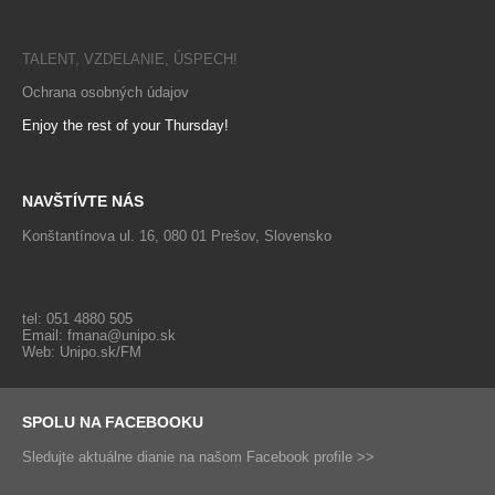
TALENT, VZDELANIE, ÚSPECH!
Ochrana osobných údajov
Enjoy the rest of your Thursday!
NAVŠTÍVTE NÁS
Konštantínova ul. 16, 080 01 Prešov, Slovensko
tel: 051 4880 505
Email:
fmana@unipo.sk
Web:
Unipo.sk/FM
SPOLU NA FACEBOOKU
Sledujte aktuálne dianie na našom Facebook profile >>