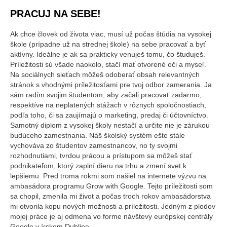
PRACUJ NA SEBE!
Ak chce človek od života viac, musí už počas štúdia na vysokej
škole (prípadne už na strednej škole) na sebe pracovať a byť
aktívny. Ideálne je ak sa prakticky venuješ tomu, čo študuješ.
Príležitosti sú všade naokolo, stačí mať otvorené oči a myseľ.
Na sociálnych sieťach môžeš odoberať obsah relevantných
stránok s vhodnými príležitosťami pre tvoj odbor zamerania. Ja
sám radím svojim študentom, aby začali pracovať zadarmo,
respektíve na neplatených stážach v rôznych spoločnostiach,
podľa toho, či sa zaujímajú o marketing, predaj či účtovníctvo.
Samotný diplom z vysokej školy nestačí a určite nie je zárukou
budúceho zamestnania. Náš školský systém ešte stále
vychováva zo študentov zamestnancov, no ty svojmi
rozhodnutiami, tvrdou prácou a prístupom sa môžeš stať
podnikateľom, ktorý zaplní dieru na trhu a zmení svet k
lepšiemu. Pred troma rokmi som našiel na internete výzvu na
ambasádora programu Grow with Google. Tejto príležitosti som
sa chopil, zmenila mi život a počas troch rokov ambasádorstva
mi otvorila kopu nových možnosti a príležitosti. Jedným z plodov
mojej práce je aj odmena vo forme návštevy európskej centrály
Google v írskom Dubline.