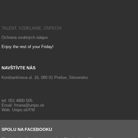
Fakulta manažmentu, ek
TALENT, VZDELANIE, ÚSPECH!
Ochrana osobných údajov
Enjoy the rest of your Friday!
NAVŠTÍVTE NÁS
Konštantínova ul. 16, 080 01 Prešov, Slovensko
tel: 051 4880 505
Email:
fmana@unipo.sk
Web:
Unipo.sk/FM
SPOLU NA FACEBOOKU