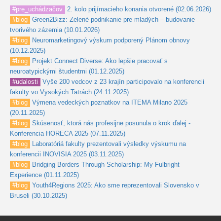
#pre_uchádzačov
2. kolo prijímacieho konania otvorené (02.06.2026)
#blog
Green2Bizz: Zelené podnikanie pre mladých – budovanie
tvorivého zázemia (10.01.2026)
#blog
Neuromarketingový výskum podporený Plánom obnovy
(10.12.2025)
#blog
Projekt Connect Diverse: Ako lepšie pracovať s
neuroatypickými študentmi (01.12.2025)
#udalosti
Vyše 200 vedcov z 23 krajín participovalo na konferencii
fakulty vo Vysokých Tatrách (24.11.2025)
#blog
Výmena vedeckých poznatkov na ITEMA Milano 2025
(20.11.2025)
#blog
Skúsenosť, ktorá nás profesijne posunula o krok ďalej -
Konferencia HORECA 2025 (07.11.2025)
#blog
Laboratóriá fakulty prezentovali výsledky výskumu na
konferencii INOVISIA 2025 (03.11.2025)
#blog
Bridging Borders Through Scholarship: My Fulbright
Experience (01.11.2025)
#blog
Youth4Regions 2025: Ako sme reprezentovali Slovensko v
Bruseli (30.10.2025)