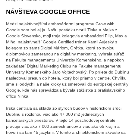
NÁVŠTEVA GOOGLE OFFICE
Medzi najaktívnejšími ambasádormi programu Grow with
Google som bol aj ja. Našu posádku tvorili Tinka a Majka z
Google Slovensko, moji traja kolegovia ambasádori Filip, Max a
Miňo, najaktívnejší Google Certified tréner Kamil Aujeský s
kolegom zo samsiDigital Máriom, Grétka, ktorá so svojou
diplomovkou zameranou na digitálny marketing, vyhrala súťaž
na Fakulte managementu Univerzity Komenského, a napokon
zakladateľ Digital Marketing Clubu na Fakulte managementu
Univerzity Komenského Jaro Vojtechovský. Po prílete do Dublinu
nasledoval presun do hotela, ktorý bol priamo v centre. Chvíľku
sme si oddýchli a naše kroky už smerovali do európskej centrály
Google, kde nás sprevádzala bývala stážistka z bratislavského
officu Ninka.
Írska centrála sa skladá zo štyroch budov v historickom srdci
Dublinu s rozlohou viac ako 47 000 m2 jedinečných
kancelárskych priestorov. V tejto 14 poschodovej centrále
pracuje viac ako 7 000 zamestnancov z viac ako 65 krajín a
hovorí sa tam 45 jazykmi. V tomto architektonickom skvoste sa