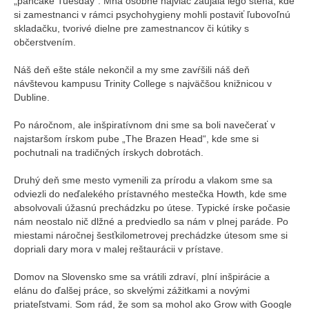
„pancake Tuesday“. Mňa osobne najviac zaujala lego stena, kde
si zamestnanci v rámci psychohygieny mohli postaviť ľubovoľnú
skladačku, tvorivé dielne pre zamestnancov či kútiky s
občerstvením.
Náš deň ešte stále nekončil a my sme zavŕšili náš deň
návštevou kampusu Trinity College s najväčšou knižnicou v
Dubline.
Po náročnom, ale inšpiratívnom dni sme sa boli navečerať v
najstaršom írskom pube „The Brazen Head“, kde sme si
pochutnali na tradičných írskych dobrotách.
Druhý deň sme mesto vymenili za prírodu a vlakom sme sa
odviezli do neďalekého prístavného mestečka Howth, kde sme
absolvovali úžasnú prechádzku po útese. Typické írske počasie
nám neostalo nič dlžné a predviedlo sa nám v plnej paráde. Po
miestami náročnej šesťkilometrovej prechádzke útesom sme si
dopriali dary mora v malej reštaurácii v prístave.
Domov na Slovensko sme sa vrátili zdraví, plní inšpirácie a
elánu do ďalšej práce, so skvelými zážitkami a novými
priateľstvami. Som rád, že som sa mohol ako Grow with Google