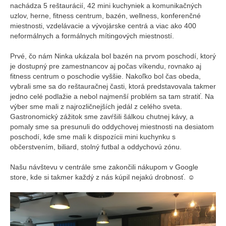
nachádza 5 reštaurácií, 42 mini kuchyniek a komunikačných
uzlov, herne, fitness centrum, bazén, wellness, konferenčné
miestnosti, vzdelávacie a vývojárske centrá a viac ako 400
neformálnych a formálnych mítingových miestností.
Prvé, čo nám Ninka ukázala bol bazén na prvom poschodí, ktorý
je dostupný pre zamestnancov aj počas víkendu, rovnako aj
fitness centrum o poschodie vyššie. Nakoľko bol čas obeda,
vybrali sme sa do reštauračnej časti, ktorá predstavovala takmer
jedno celé podlažie a nebol najmenší problém sa tam stratiť. Na
výber sme mali z najrozličnejších jedál z celého sveta.
Gastronomický zážitok sme zavŕšili šálkou chutnej kávy, a
pomaly sme sa presunuli do oddychovej miestnosti na desiatom
poschodí, kde sme mali k dispozícii mini kuchynku s
občerstvením, biliard, stolný futbal a oddychovú zónu.
Našu návštevu v centrále sme zakončili nákupom v Google
store, kde si takmer každý z nás kúpil nejakú drobnosť. ☺