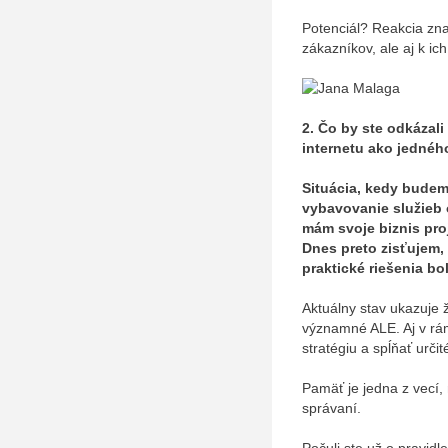
Potenciál? Reakcia zna
zákazníkov, ale aj k 
2. Čo by ste odkázali
internetu ako jedné
Situácia, kedy budem
vybavovanie služieb 
mám svoje biznis pro
Dnes preto zisťujem, 
praktické riešenia bo
Aktuálny stav ukazuje ž
významné ALE. Aj v rá
stratégiu a spĺňať urči
Pamäť je jedna z vecí, n
správaní.
Počuli ste už o pravidl