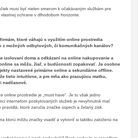
čiek musí byť nielen smerom k očakávaným službám pre
ich vlastnej ochrane v dlhodobom horizonte.
 firmám, ktoré váhajú s využitím online prostredia
ho z možných odbytových, či komunikačných kanálov?
e izolovaní doma a odkázaní na online nakupovanie a
online sa môžu, žiaľ, v budúcnosti zopakovať. Ja osobne
jekty nastavené primárne online a sekundárne offline.
že tieto intuitívne, a pre mňa ako pracujúcu matku,
li nadčasové.
e online prostredie je „must have“. Je tu však jedno
mci internetom poskytovaných služieb je nevyhnutné mať
té pravidlá, ktoré zaručia značke úspech a želaný zisk.
a ktorú môžu značky vsadiť a vytvoriť si taktiku založenú na
e vrchol-koniec („peak-end rule“)? Peak-end rule je pravidlom