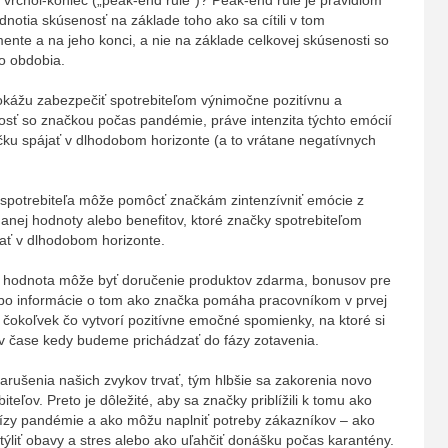
odnotia skúsenosť na základe toho ako sa cítili v tom
ente a na jeho konci, a nie na základe celkovej skúsenosti so
ho obdobia.
kážu zabezpečiť spotrebiteľom výnimočne pozitívnu a
osť so značkou počas pandémie, práve intenzita týchto emócií
načku spájať v dlhodobom horizonte (a to vrátane negatívnych
otrebiteľa môže pomôcť značkám zintenzívniť emócie z
anej hodnoty alebo benefitov, ktoré značky spotrebiteľom
vať v dlhodobom horizonte.
á hodnota môže byť doručenie produktov zdarma, bonusov pre
ebo informácie o tom ako značka pomáha pracovníkom v prvej
i, čokoľvek čo vytvorí pozitívne emočné spomienky, na ktoré si
v čase kedy budeme prichádzať do fázy zotavenia.
narušenia našich zvykov trvať, tým hlbšie sa zakorenia novo
teľov. Preto je dôležité, aby sa značky priblížili k tomu ako
ízy pandémie a ako môžu naplniť potreby zákazníkov – ako
́liť obavy a stres alebo ako uľahčiť donášku počas karantény.