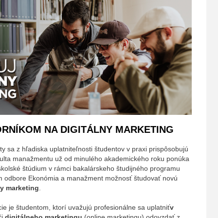
ORNÍKOM NA DIGITÁLNY MARKETING
ty sa z hľadiska uplatniteľnosti študentov v praxi prispôsobujú
kulta manažmentu už od minulého akademického roku ponúka
olské štúdium v rámci bakalárskeho študijného programu
m odbore Ekonómia a manažment možnosť študovať novú
ny marketing
.
cie je študentom, ktorí uvažujú profesionálne sa uplatniť
v
či
digitálneho marketingu
(online marketingu) odovzdať z