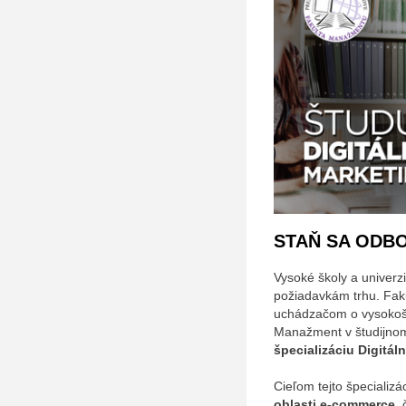
STAŇ SA ODB
Vysoké školy a univerzi
požiadavkám trhu. Fa
uchádzačom o vysokošk
Manažment v študijno
špecializáciu Digitál
Cieľom tejto špecializá
oblasti e-commerce
, 