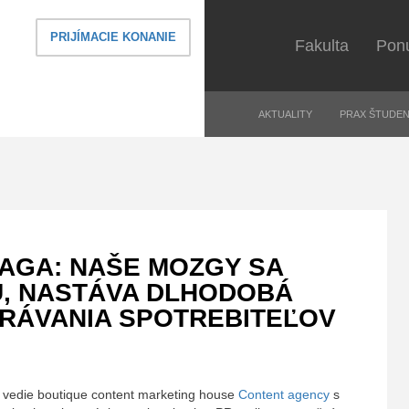
a manažmentu, ekonomiky a obchodu Prešovskej univerzity v Prešove
PRIJÍMACIE KONANIE
Fakulta
Ponu
AKTUALITY
PRAX ŠTUDE
AGA: NAŠE MOZGY SA
, NASTÁVA DLHODOBÁ
RÁVANIA SPOTREBITEĽOV
a vedie boutique content marketing house
Content agency
s