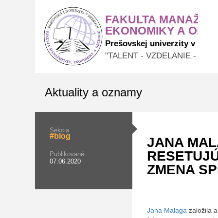
Fakult
Aktuality a oznamy
Sekcia
#blog
JANA MAL
RESETUJÚ
Publikované
07.06.2020
ZMENA SP
Jana Malaga
založila 