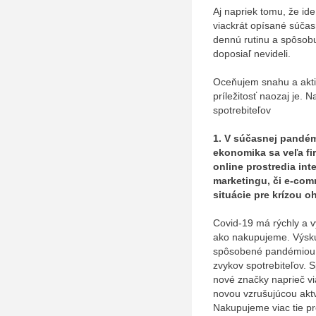
Aj napriek tomu, že ide
viackrát opísané súčas
dennú rutinu a spôsob
doposiaľ nevideli.
Oceňujem snahu a aktivit
príležitosť naozaj je.
spotrebiteľov
1. V súčasnej pandém
ekonomika sa veľa fi
online prostredia int
marketingu, či e-com
situácie pre krízou o
Covid-19 má rýchly a v
ako nakupujeme. Výskum
spôsobené pandémiou C
zvykov spotrebiteľov. S
nové značky naprieč 
novou vzrušujúcou aktv
Nakupujeme viac tie pr