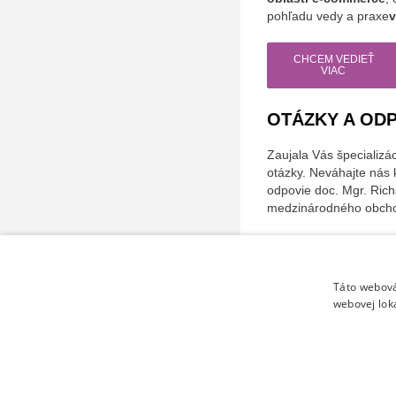
pohľadu vedy a praxe
v
CHCEM VEDIEŤ
VIAC
OTÁZKY A OD
Zaujala Vás špecializá
otázky. Neváhajte nás
odpovie doc. Mgr. Ric
medzinárodného obch
Táto webová
Fakulta manažmentu, e
webovej lok
TALENT, VZDELANIE, ÚSPECH!
Ochrana osobných údajov