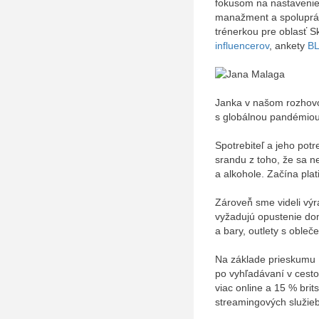
fokusom na nastavenie 
manažment a spoluprácu
trénerkou pre oblasť Sk
influencerov
, ankety
B
Janka v našom rozhovor
s globálnou pandémio
Spotrebiteľ a jeho potr
srandu z toho, že sa ne
a alkohole. Začína plati
Zároveň̌ sme videli výr
vyžadujú opustenie dom
a bary, outlety s obleč
Na základe prieskumu I
po vyhľadávaní v cesto
viac online a 15 % brits
streamingových služie