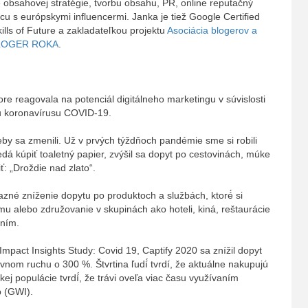
obsahovej stratégie, tvorbu obsahu, PR, online reputačný
 s európskymi influencermi. Janka je tiež Google Certified
ills of Future a zakladateľkou projektu
Asociácia blogerov a
LOGER ROKA
.
e reagovala na potenciál digitálneho marketingu v súvislosti
u koronavírusu COVID-19.
eby sa zmenili. Už v prvých týždňoch pandémie sme si robili
dá kúpiť toaletný papier, zvýšil sa dopyt po cestovinách, múke
ť: „Droždie nad zlato“.
azné zníženie dopytu po produktoch a službách, ktoré́ si
u alebo združovanie v skupinách ako hoteli, kiná, reštaurácie
ením.
mpact Insights Study: Covid 19, Captify 2020 sa znížil dopyt
vnom ruchu o 300 %. Štvrtina ľudí́ tvrdí, že aktuálne nakupujú
kej populácie tvrdí́, že trávi oveľa viac času využívaním
b (GWI).