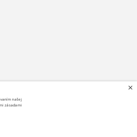
×
ívaním našej
imi zásadami