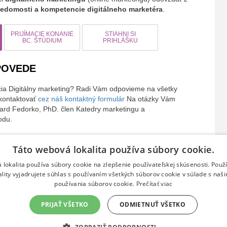
edomosti a kompetencie digitálneho marketéra
.
PRIJÍMACIE KONANIE
STIAHNI SI
BC. ŠTÚDIUM
PRIHLÁŠKU
POVEDE
cia Digitálny marketing? Radi Vám odpovieme na všetky
 kontaktovať
cez náš kontaktný formulár
Na otázky Vám
hard Fedorko, PhD. člen Katedry marketingu a
odu.
Táto webová lokalita používa súbory cookie.
 lokalita používa súbory cookie na zlepšenie používateľskej skúsenosti. Použ
NAVŠTÍVTE NÁS
SPOLU NA FACEBOOKU
konomiky a obchodu Prešovskej univerzity v Prešove
ality vyjadrujete súhlas s používaním všetkých súborov cookie v súlade s naš
používania súborov cookie.
Prečítať viac
Konštantínova ul. 16, 080 01
Sledujte aktuálne dianie na
Prešov, Slovensko
našom Facebook profile >>
PRIJAŤ VŠETKO
ODMIETNUŤ VŠETKO
tel: 051 4880 505
Email:
fmana@unipo.sk