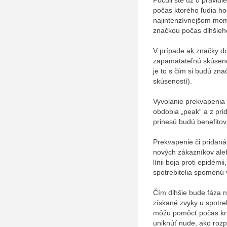
počas ktorého ľudia h
najintenzívnejšom mom
značkou počas dlhšie
V prípade ak značky do
zapamätateľnú skúsen
je to s čím si budú z
skúseností).
Vyvolanie prekvapenia sp
obdobia „peak“ a z prid
prinesú budú benefito
Prekvapenie či pridan
nových zákazníkov al
línii boja proti epidémi
spotrebitelia spomenú 
Čím dlhšie bude fáza 
získané zvyky u spotrebi
môžu pomôcť počas kr
uniknúť nude, ako rozpty