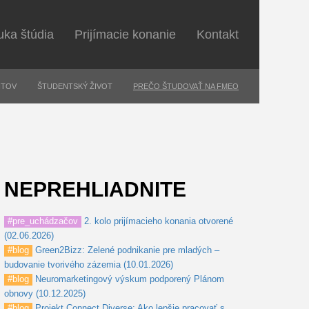
ka štúdia
Prijímacie konanie
Kontakt
NTOV
ŠTUDENTSKÝ ŽIVOT
PREČO ŠTUDOVAŤ NA FMEO
NEPREHLIADNITE
#pre_uchádzačov
2. kolo prijímacieho konania otvorené
(02.06.2026)
#blog
Green2Bizz: Zelené podnikanie pre mladých –
budovanie tvorivého zázemia (10.01.2026)
#blog
Neuromarketingový výskum podporený Plánom
obnovy (10.12.2025)
#blog
Projekt Connect Diverse: Ako lepšie pracovať s