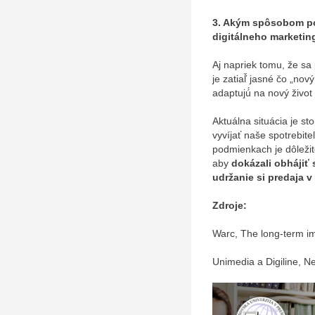
3. Akým spôsobom po
digitálneho marketin
Aj napriek tomu, že s
je zatiaľ̌ jasné čo „no
adaptujú́ na nový živo
Aktuálna situácia je 
vyvíjať naše spotrebit
podmienkach je dôležité
aby
dokázali obhájiť 
udržanie si predaja 
Zdroje:
Warc, The long-term i
Unimedia a Digiline, 