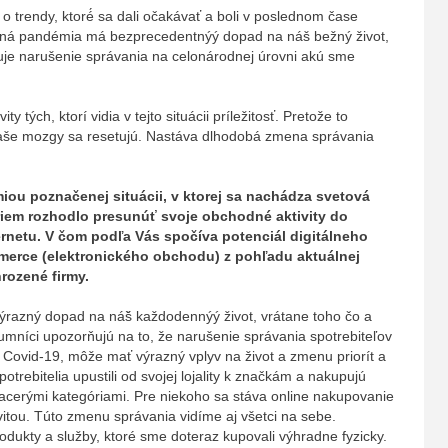
 o trendy, ktoré́ sa dali očakávať a boli v poslednom čase
ná pandémia má bezprecedentnýý dopad na náš bežný život,
uje narušenie správania na celonárodnej úrovni akú sme
y tých, ktorí vidia v tejto situácii príležitosť. Pretože to
 Naše mozgy sa resetujú. Nastáva dlhodobá zmena správania
iou poznačenej situácii, v ktorej sa nachádza svetová
riem rozhodlo presunúť svoje obchodné aktivity do
ernetu. V čom podľa Vás spočíva potenciál digitálneho
merce (elektronického obchodu) z pohľadu aktuálnej
hrozené firmy.
ýrazný dopad na náš̌ každodennýý život, vrátane toho čo a
níci upozorňujú na to, že narušenie správania spotrebiteľov
ovid-19, môže mať výrazný vplyv na život a zmenu priorít a
potrebitelia upustili od svojej lojality k značkám a nakupujú
viacerými kategóriami. Pre niekoho sa stáva online nakupovanie
itou. Túto zmenu správania vidíme aj všetci na sebe.
odukty a služby, ktoré sme doteraz kupovali výhradne fyzicky.