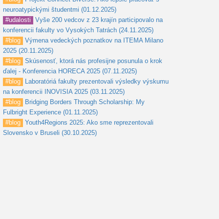
neuroatypickými študentmi (01.12.2025)
#udalosti
Vyše 200 vedcov z 23 krajín participovalo na
konferencii fakulty vo Vysokých Tatrách (24.11.2025)
#blog
Výmena vedeckých poznatkov na ITEMA Milano
2025 (20.11.2025)
#blog
Skúsenosť, ktorá nás profesijne posunula o krok
ďalej - Konferencia HORECA 2025 (07.11.2025)
#blog
Laboratóriá fakulty prezentovali výsledky výskumu
na konferencii INOVISIA 2025 (03.11.2025)
#blog
Bridging Borders Through Scholarship: My
Fulbright Experience (01.11.2025)
#blog
Youth4Regions 2025: Ako sme reprezentovali
Slovensko v Bruseli (30.10.2025)