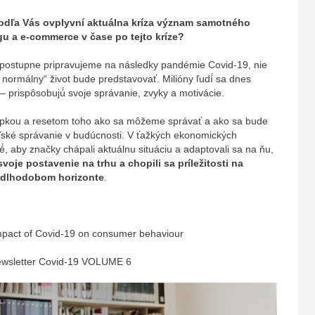
dľa Vás ovplyvní aktuálna kríza význam samotného
gu a e-commerce v čase po tejto kríze?
a postupne pripravujeme na následky pandémie Covid-19, nie
vý normálny“ život bude predstavovať. Milióny ľudí́ sa dnes
t – prispôsobujú́ svoje správanie, zvyky a motivácie.
stopkou a resetom toho ako sa môžeme správať a ako sa bude
eľské správanie v budúcnosti. V ťažkých ekonomických
́, aby značky chápali aktuálnu situáciu a adaptovali sa na ňu,
svoje postavenie na trhu a chopili sa príležitosti na
v dlhodobom horizonte
.
mpact of Covid-19 on consumer behaviour
Newsletter Covid-19 VOLUME 6